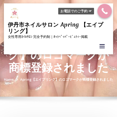
Skip
to
お電話でのご予約 ☞
content
伊丹市ネイルサロン Apring 【エイプ
リング】
Apring【エイプリン
女性専用ﾈｲﾙｻﾛﾝ 完全予約制｜ﾎｯﾄﾍﾟｯﾊﾟｰﾋﾞｭﾃｨｰ掲載
グ】のロゴマークが
商標登録されました
Home
Apring【エイプリング】のロゴマークが商標登録されました