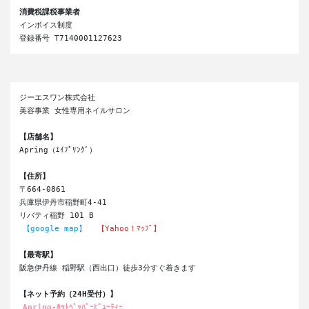
消費税課税事業者
インボイス制度

登録番号 T7140001127623 
ジーエスワン株式会社
美容事業 女性専用ネイルサロン
【店舗名】
Apring（ｴｲﾌﾟﾘﾝｸﾞ）
【住所】
〒664-0861
兵庫県伊丹市稲野町4-41
リバティ稲野 101 B
【google map】
【Yahoo！ﾏｯﾌﾟ】
【最寄駅】
阪急伊丹線 稲野駅（西出口）徒歩3分すぐ着きます
【ネット予約（24H受付）】
Apring-ﾎｯﾄﾍﾟｯﾊﾟｰﾋﾞｭｰﾃｨｰ