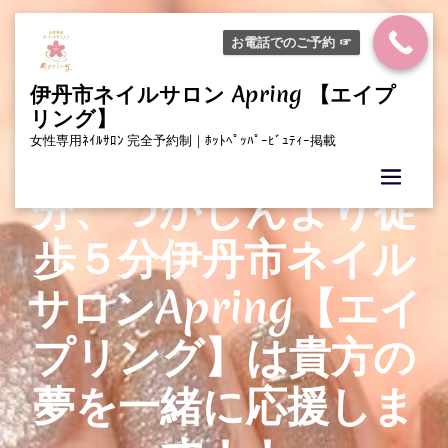
Skip
to
お電話でのご予約 ☞
content
伊丹市ネイルサロン Apring 【エイプ
リング】
阪急稲野駅徒歩３
女性専用ﾈｲﾙｻﾛﾝ 完全予約制｜ﾎｯﾄﾍﾟｯﾊﾟｰﾋﾞｭﾃｨｰ掲載
分、つかしんより徒
歩５分伊丹市ネイル
サロンApring【エイ
プリング】は貴方の
夢を一緒に応援しま