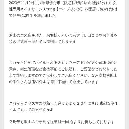
2023年11月2日に兵庫県伊丹市（阪急稲野駅 駅近 徒歩3分）に女
性専用ネイルサロン Apring【エイプリング】を開店しおかげさま
で無事に2周年を迎えました
沢山のご来店を頂き、お客様からいつも嬉しい口コミやお言葉を
頂き従業員一同とても感謝しております
これから始めてネイルされる方もカラーアドバイスや施術後の注
意点、衛生管理など含め事前にご説明し、ご要望などお聞きした
上で施術しますのでご安心してご来店ください。なお高校生以上
の学生さんは施術料金は毎回半額にて応援しています
これからクリスマスや新しく迎える２０２６年に向け 素敵な冬ネ
イルでもしてみませんか♪
２周年も沢山のご予約を従業員一同 心よりお待ちしております