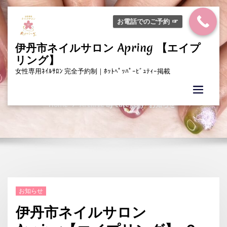
Skip
to
お電話でのご予約 ☞
content
伊丹市ネイルサロン Apring 【エイプ
リング】
Category お知らせ
女性専用ﾈｲﾙｻﾛﾝ 完全予約制｜ﾎｯﾄﾍﾟｯﾊﾟｰﾋﾞｭﾃｨｰ掲載
Home
Archive by category "お知らせ"
お知らせ
伊丹市ネイルサロン