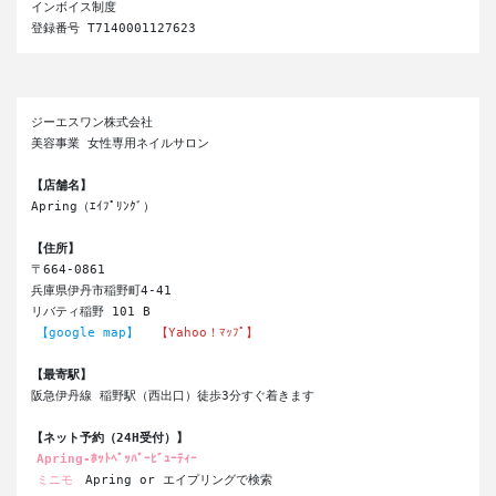
インボイス制度

登録番号 T7140001127623 
ジーエスワン株式会社
美容事業 女性専用ネイルサロン
【店舗名】
Apring（ｴｲﾌﾟﾘﾝｸﾞ）
【住所】
〒664-0861
兵庫県伊丹市稲野町4-41
リバティ稲野 101 B
【google map】
【Yahoo！ﾏｯﾌﾟ】
【最寄駅】
阪急伊丹線 稲野駅（西出口）徒歩3分すぐ着きます
【ネット予約（24H受付）】
Apring-ﾎｯﾄﾍﾟｯﾊﾟｰﾋﾞｭｰﾃｨｰ
ミニモ
 Apring or エイプリングで検索