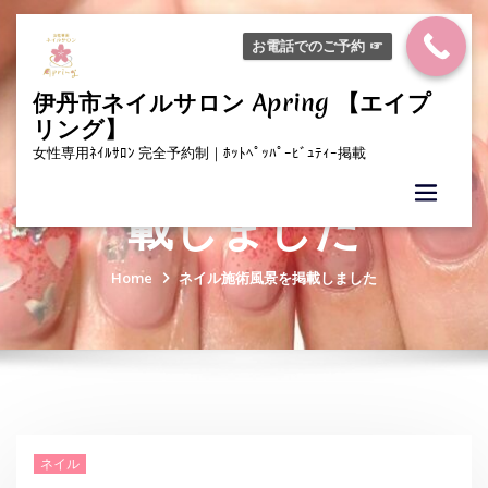
Skip
to
お電話でのご予約 ☞
content
伊丹市ネイルサロン Apring 【エイプ
リング】
ネイル施術風景を掲
女性専用ﾈｲﾙｻﾛﾝ 完全予約制｜ﾎｯﾄﾍﾟｯﾊﾟｰﾋﾞｭﾃｨｰ掲載
載しました
Home
ネイル施術風景を掲載しました
ネイル