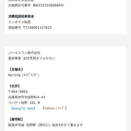
古物商許可番号 第631372300060号

消費税課税事業者
インボイス制度

登録番号 T7140001127623 
ジーエスワン株式会社
美容事業 女性専用ネイルサロン
【店舗名】
Apring（ｴｲﾌﾟﾘﾝｸﾞ）
【住所】
〒664-0861
兵庫県伊丹市稲野町4-41
リバティ稲野 101 B
【google map】
【Yahoo！ﾏｯﾌﾟ】
【最寄駅】
阪急伊丹線 稲野駅（西出口）徒歩3分すぐ着きます