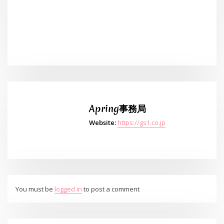
Apring事務局
Website:
https://gs1.co.jp
You must be
logged in
to post a comment