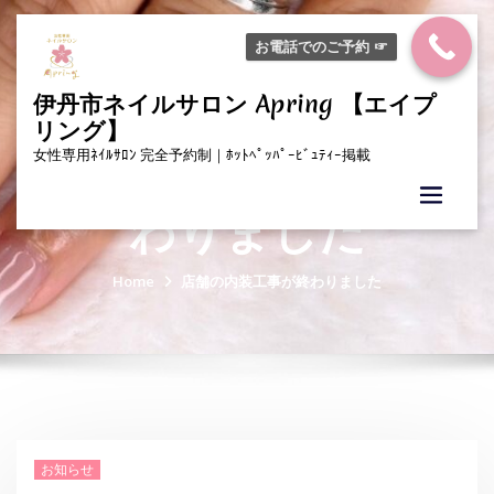
Skip
to
お電話でのご予約 ☞
content
伊丹市ネイルサロン Apring 【エイプ
リング】
店舗の内装工事が終
女性専用ﾈｲﾙｻﾛﾝ 完全予約制｜ﾎｯﾄﾍﾟｯﾊﾟｰﾋﾞｭﾃｨｰ掲載
わりました
Home
店舗の内装工事が終わりました
お知らせ