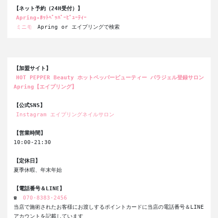
【ネット予約（24H受付）】
Apring-ﾎｯﾄﾍﾟｯﾊﾟｰﾋﾞｭｰﾃｨｰ
ミニモ
 Apring or エイプリングで検索
【加盟サイト】
HOT PEPPER Beauty ホットペッパーピューティー パラジェル登録サロン 
Apring【エイプリング】
【公式SNS】
Instagram エイプリングネイルサロン
【営業時間】
10:00-21:30
【定休日】
夏季休暇、年末年始
【電話番号＆LINE】
☎ 
070-8383-2456
当店で施術されたお客様にお渡しするポイントカードに当店の電話番号＆LINE
アカウントを記載しています